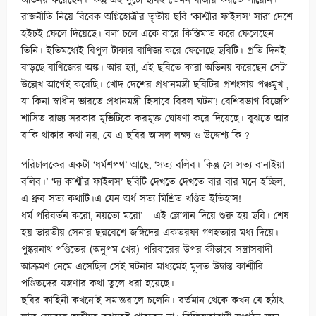
অভিনয় করেছেন। কিন্তু এই দুটো ছবিই তেমন বাজার করতে পারেনি।
রাজনীতি নিয়ে বিবেক অগ্নিহোত্রীর তৃতীয় ছবি ‘কাশ্মীর ফাইলস’ সারা দেশে
হইচই ফেলে দিয়েছে। বলা চলে একে বারে কিস্তিমাত করে ফেলেছেন
তিনি। ইতিমধ্যেই বিপুল টাকার বাণিজ্য করে ফেলেছে ছবিটি। প্রতি দিনই
বাড়ছে বাণিজ্যের অঙ্ক। আর হ্যা, এই ছবিতে কারা অভিনয় করেছেন সেটা
উল্লেখ আগেই করেছি। খোদ দেশের প্রধানমন্ত্রী ছবিটির প্রশংসায় পঞ্চমুখ ,
যা কিনা স্বাধীন ভারতে প্রধানমন্ত্রী হিসাবে বিরল ঘটনা! বেশিরভাগ বিজেপি
শাসিত রাজ্য সরকার মুভিটিকে করমুক্ত ঘোষণা করে দিয়েছে। বুঝতে আর
বাকি থাকার কথা নয়, যে এ ছবির আসল লক্ষ্য ও উদ্দেশ্য কি ?
পরিচালকের একটা ‘ধর্মশপথ’ আছে, ‘সত্য বলিব। কিন্তু সে সত্য বানাইয়া
বলিব।’ ‘দ্য কাশ্মীর ফাইলস’ ছবিটি দেখতে দেখতে বার বার মনে হচ্ছিল,
এ ধ্রুব সত্য কথাটি।এ যেন অর্ধ সত্য মিশ্রিত খণ্ডিত ইতিহাস!
ধর্ম পরিবর্তন করো, নয়তো মরো’— এই স্লোগান দিয়ে শুরু হয় ছবি। শেষ
হয় ভারতীয় সেনার ছদ্মবেশে জঙ্গিদের একতরফা গণহত্যার মধ্য দিয়ে।
পুষ্করনাথ পণ্ডিতের (অনুপম খের) পরিবারের উপর কীভাবে সন্ত্রাসবাদী
আক্রমণ নেমে এসেছিল সেই ঘটনার মাধ্যমেই মূলত উদ্বাস্তু কাশ্মীরি
পণ্ডিতদের যন্ত্রণার কথা তুলে ধরা হয়েছে।
ছবির কাহিনী কখনোই সমান্তরালে চলেনি। বর্তমান থেকে কখন যে হঠাৎ