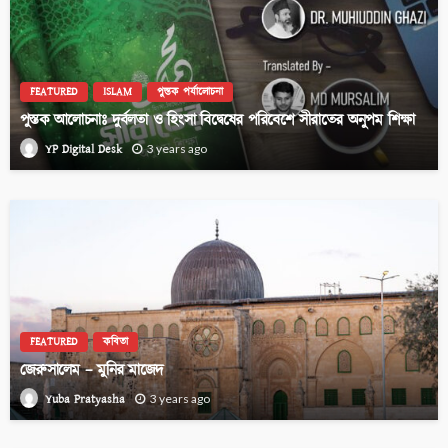
FEATURED
ISLAM
পুস্তক পর্যালোচনা
পুস্তক আলোচনাঃ দুর্বলতা ও হিংসা বিদ্বেষের পরিবেশে সীরাতের অনুপম শিক্ষা
YP Digital Desk
3 years ago
FEATURED
কবিতা
জেরুসালেম – মুনির মাজেদ
Yuba Pratyasha
3 years ago