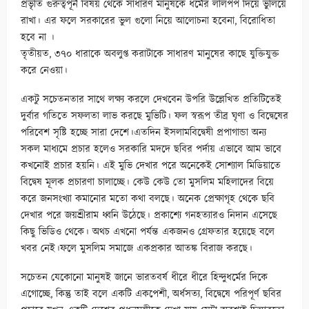
প্রভৃতি গুরুত্বপূর্ন বিষয় থেকে সাধারণ মানুষকে ধর্মের ললিপপ দিয়ে ভুলিয়ে
রাখা। এর ফলে সরকারের ভুল গুলো নিয়ে আলোচনা হবেনা, বিরোধিতা
হবে না ।
তৃতীয়ত, ৩৭০ ধারাকে অবলুপ্ত করাটাকে সাধারণ মানুষের কাছে যুক্তিযুক্ত
করে নেওয়া।
একটু সচেতনতার সাথে লক্ষ্য করলে দেখবেন উপরি উল্লেখিত প্রতিটিতেই
দুর্বার গতিতে সফলতা লাভ করছে মুভিটি। ফল স্বরূপ তীব্র ঘৃণা ও বিদ্বেষের
পরিবেশ সৃষ্টি হচ্ছে সারা দেশে।এতদিন ইসলামবিদ্বেষী প্রপাগান্ডা অন্য
সকল মাধ্যমে প্রচার হলেও সরকারি মদদে ছবির পর্দায় এভাবে আম ভাবে
কখনোই প্রচার হয়নি। এই মুভি দেখার পরে অনেকেই সোশ্যাল মিডিয়াতে
বিদ্বেষ মূলক প্রচারণা চালাচ্ছে। কেউ কেউ তো মুসলিম মহিলাদের বিয়ে
করে জনসংখ্যা কমানোর মতো কথা বলছে। অনেক প্রেক্ষাগৃহ থেকে ছবি
দেখার পরে জয়শ্রীরাম ধ্বনি উঠেছে। প্রকাশ্যে গনহত্যারও নিদান এসেছে
কিছু ভিডিও থেকে। অথচ এখনো পর্যন্ত একজনও গ্রেফতার হয়েছে বলে
খবর নেই।ফলে মুসলিম সমাজে একপ্রকার আতঙ্ক বিরাজ করছে।
সচেতন যেকোনো মানুষই জানে ভারতবর্ষ ধীরে ধীরে হিন্দুধর্মের দিকে
এগোচ্ছে, কিন্তু তাই বলে একটি একপেশী, অর্ধসত্য, বিদ্বেষে পরিপূর্ণ ছবির