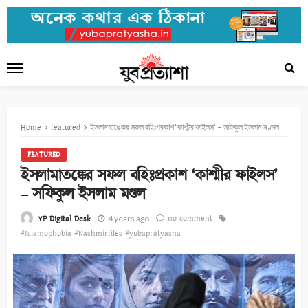
Home
featured
ইসলামাতঙ্কের সফল বহিঃপ্রকাশ ‘কাশ্মীর ফাইলস’ – সফিকুল ইসলাম মণ্ডল
FEATURED
ইসলামাতঙ্কের সফল বহিঃপ্রকাশ ‘কাশ্মীর ফাইলস’
– সফিকুল ইসলাম মণ্ডল
no comment
YP Digital Desk
4 years ago
#Islamophobia #Kashmirfiles #yubapratyasha