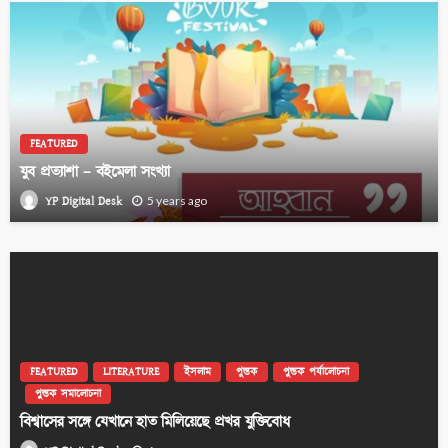
FEATURED
যুব প্রত্যাশা – বইমেলা সংখ্যা
YP Digital Desk
5 years ago
FEATURED
LITERATURE
ইসলাম
পুস্তক
পুস্তক পর্যালোচনা
পুস্তক সমালোচনা
বিশ্বাসের সঙ্গে যেখানে হাত মিলিয়েছে প্রখর যুক্তিবোধ