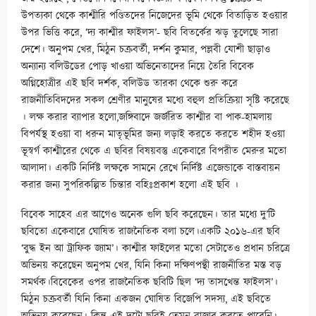
উপত্যকা থেকে কাশ্মীরি পণ্ডিতদের নিজেদের ভূমি থেকে বিতাড়িত হওয়ার
উপর ভিত্তি করে, ‘দ্য কাশ্মীর ফাইলস’- ছবি বিতর্কের ঝড় তুলেছে সারা
দেশে। অনুপম খের, মিঠুন চক্রবর্তী, দর্শন কুমার, পল্লবী যোশী ছাড়াও
অন্যান্য বলিউডের পোড় খাওয়া অভিনেতাদের নিয়ে তৈরি বিবেক
অগ্নিহোত্রীর এই ছবি দর্শক, বলিউড তারকা থেকে শুরু করে
রাজনীতিবিদদের সকল শ্রেণীর মানুষের মধ্যে বহুল প্রতিক্রিয়া সৃষ্টি করেছে
। লক্ষ করার ব্যাপার হলো,জঙ্গিবাদে জর্জরিত কাশ্মীর বা পাক-হামলায়
বিপর্যস্থ হওয়া বা ধরুন মাতৃভূমির জন্য লড়াই করতে করতে শহীদ হওয়া
ভূস্বর্গ কাশ্মীরের থেকে এ ছবির বিষয়বস্তু একেবারে বিপরীত মেরুর মতো
আলাদা। একটি নির্দিষ্ট লক্ষকে সামনে রেখে নির্দিষ্ট এজেন্ডাকে বাস্তবায়ন
করার জন্য সুপরিকল্পিত চিন্তার বহিঃপ্রকাশ হলো এই ছবি ।
বিবেক সাহেব এর আগেও অনেক গুলি ছবি করেছেন। তার মধ্যে দু’টি
ছবিতো একেবারে ঘোষিত রাজনৈতিক বলা চলে।একটি ২০১৬-এর ছবি
‘বুদ্ধ ইন আ ট্রাফিক জ্যাম’। কাশ্মীর ফাইলের মতো সেটাতেও প্রধান চরিত্রে
অভিনয় করেছেন অনুপম খের, যিনি কিনা দক্ষিণপন্থী রাজনীতির মস্ত বড়
সমর্থক।বিবেকের ওপর রাজনৈতিক ছবিটি ছিল ‘দ্য তাসখেন্ত ফাইলস’।
মিঠুন চক্রবর্তী যিনি কিনা একজন ঘোষিত বিজেপি সদস্য, এই ছবিতে