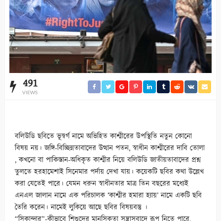
491
VIEWS
বলিউডি ছবিতে ভূস্বর্গ নামে অভিহিত কাশ্মীরের উপস্থিতি নতুন কোনো
বিষয় নয়। জঙ্গি-বিচ্ছিন্নতাবাদের উত্থান পতন, স্বাধীন কাশ্মীরের দাবি তোলা
, কখনো বা পাকিস্তান-অধিকৃত কাশ্মীর নিয়ে বলিউডি জাতীয়তাবাদের প্রশ্ন
তুলতে হরহামেশাই সিনেমার পর্দায় দেখা যায়। কয়েকটি ছবির কথা উল্লেখ
করা যেতেই পারে। যেমন ধরুন স্বাধীনতার মাত্র তিন বছরের মধ্যেই
এনএল জালান নামে এক পরিচালক ‘কাশ্মীর হমারা হ্যায়’ নামে একটি ছবি
তৈরি করেন। নামেই লুকিয়ে আছে ছবির বিষয়বস্তু ।
“সিকান্দার”-কীভাবে শিশুদের মানসিকতা সন্ত্রাসবাদে রূপ নিতে পারে,