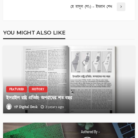
হে রাসূল (সা:) – ইমরান শেখ
YOU MIGHT ALSO LIKE
FEATURED
HISTORY
ইসরাইল রাষ্ট্র প্রতিষ্ঠা: অপরাধের শত বছর
YP Digital Desk
3 years ago