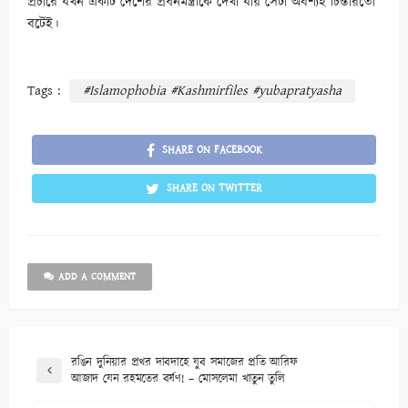
প্রচারে যখন একটি দেশের প্রধনমন্ত্রীকে দেখা যায় সেটা অবশ্যই চিন্তারতো
বটেই।
Tags :
#Islamophobia #Kashmirfiles #yubapratyasha
SHARE ON FACEBOOK
SHARE ON TWITTER
ADD A COMMENT
রঙিন দুনিয়ার প্রখর দাবদাহে যুব সমাজের প্রতি আরিফ
আজাদ যেন রহমতের বর্ষণ! – মোসলেমা খাতুন তুলি