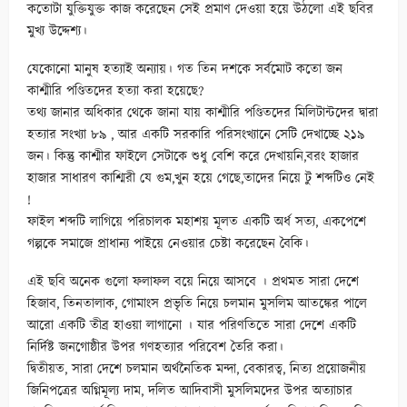
কতোটা যুক্তিযুক্ত কাজ করেছেন সেই প্রমাণ দেওয়া হয়ে উঠলো এই ছবির
মুখ্য উদ্দেশ্য।
যেকোনো মানুষ হত্যাই অন্যায়। গত তিন দশকে সর্বমোট কতো জন
কাশ্মীরি পণ্ডিতদের হত্যা করা হয়েছে?
তথ্য জানার অধিকার থেকে জানা যায় কাশ্মীরি পণ্ডিতদের মিলিটান্টদের দ্বারা
হত্যার সংখ্যা ৮৯ , আর একটি সরকারি পরিসংখ্যানে সেটি দেখাচ্ছে ২১৯
জন। কিন্তু কাশ্মীর ফাইলে সেটাকে শুধু বেশি করে দেখায়নি,বরং হাজার
হাজার সাধারণ কাশ্মিরী যে গুম,খুন হয়ে গেছে,তাদের নিয়ে টু শব্দটিও নেই
!
ফাইল শব্দটি লাগিয়ে পরিচালক মহাশয় মূলত একটি অর্ধ সত্য, একপেশে
গল্পকে সমাজে প্রাধান্য পাইয়ে নেওয়ার চেষ্টা করেছেন বৈকি।
এই ছবি অনেক গুলো ফলাফল বয়ে নিয়ে আসবে । প্রথমত সারা দেশে
হিজাব, তিনতালাক, গোমাংস প্রভৃতি নিয়ে চলমান মুসলিম আতঙ্কের পালে
আরো একটি তীব্র হাওয়া লাগানো । যার পরিণতিতে সারা দেশে একটি
নির্দিষ্ট জনগোষ্ঠীর উপর গণহত্যার পরিবেশ তৈরি করা।
দ্বিতীয়ত, সারা দেশে চলমান অর্থনৈতিক মন্দা, বেকারত্ব, নিত্য প্রয়োজনীয়
জিনিপত্রের অগ্নিমূল্য দাম, দলিত আদিবাসী মুসলিমদের উপর অত্যাচার