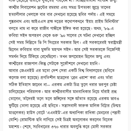
লাফ মেরেছে অতীতে বুঝতেই পারবেন না। বিচ্ছিন্নতাবাদী সংগঠন জম্মু-
কাশ্মীর লিবারেশন ফ্রন্টের রমরমা এবং সমগ্র উপত্যকা জুড়ে তাদের
হত্যালীলার খেলাকে বার বার দেখানো হয়েছে ছবির পর্দায়। এই সময়ে
পুষ্করনাথ এবং আইএএস ব্রহ্ম দত্তের কথোপকথনে ‘ইয়াং প্রাইম মিনিস্টার’
বলতে নাম না করে রাজীব গান্ধীকে ইঙ্গিত করা হয়েছে। অথচ, ’৮৯-এ
রুবিয়া সইদ অপহরণ থেকে শুরু ’৯০ সালের যে ঘটনা দেখানো হচ্ছিল
সেই সময় দিল্লিতে ভি পি সিংয়ের সরকার ছিল। এই সরকারেরই স্বরাষ্ট্রমন্ত্রী
ছিলেন রুবিয়ার বাবা মুফতি মহম্মদ সইদ। আর সেই সরকারকে বিজেপিই
সমর্থন দিয়ে টিকিয়ে রেখেছিলো। তখন জগমোহন ছিলেন জম্মু এবং
কাশ্মীরের রাজ্যপাল।কিন্তু সেটাকে সুকৌশলে দেখানো হয়নি।
আবার জেএনইউ এর মতো দেশ সেরা একটি বিশ্ব বিদ্যালয়ের (ছবিতে
কলেজ বলা হয়েছে) প্রগতিশীল ছাত্রদের ‘ব্রেন ওয়াশ’ করা এবং তাঁরা
সঠিক ইতিহাস জানেন না— এরকম একটা চিত্র তুলে ধরার ভরপুর চেষ্টা
চালিয়েছেন পরিচালক। আর কাশ্মীরবাসীর মানবাধিকার নিয়ে যাঁরাই প্রশ্ন
তোলেন, তাঁদেরই তলে তলে জঙ্গিদের সঙ্গে আঁতাত রয়েছে এরকম ভাবও
ফুটিয়ে তোলা হয়েছে এই ছবিতে। সন্ত্রাসবাদী ফারুক মালিক বিট্টার (চিন্ময়
মাণ্ডলেকর) হাউস বোটে ‘এএনইউ’-এর অধ্যাপিকা রাধিকা মেননের (পল্লবী
যোশি) রোমান্টিক ছবি লাগিয়ে সেই চিত্রই অবলোকন করলেন বিবেক
মহাশয়। শেষে, সংবিধানের ৩৭০ ধারার অবলুপ্তি করে মোদী সরকার