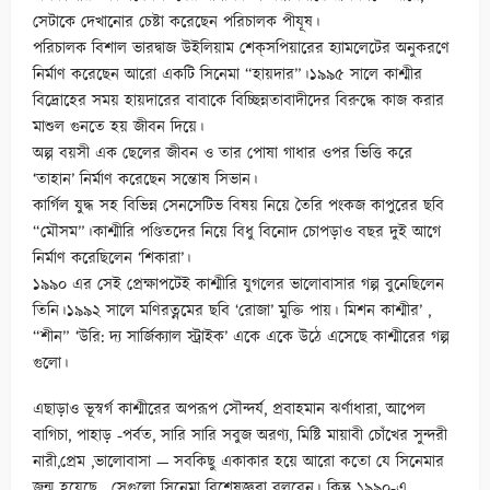
সেটাকে দেখানোর চেষ্টা করেছেন পরিচালক পীযূষ।
পরিচালক বিশাল ভারদ্বাজ উইলিয়াম শেক্‌সপিয়ারের হ্যামলেটের অনুকরণে
নির্মাণ করেছেন আরো একটি সিনেমা “হায়দার”।১৯৯৫ সালে কাশ্মীর
বিদ্রোহের সময় হায়দারের বাবাকে বিচ্ছিন্নতাবাদীদের বিরুদ্ধে কাজ করার
মাশুল গুনতে হয় জীবন দিয়ে।
অল্প বয়সী এক ছেলের জীবন ও তার পোষা গাধার ওপর ভিত্তি করে
‘তাহান’ নির্মাণ করেছেন সন্তোষ সিভান।
কার্গিল যুদ্ধ সহ বিভিন্ন সেনসেটিভ বিষয় নিয়ে তৈরি পংকজ কাপুরের ছবি
“মৌসম”।কাশ্মীরি পণ্ডিতদের নিয়ে বিধু বিনোদ চোপড়াও বছর দুই আগে
নির্মাণ করেছিলেন ‘শিকারা’।
১৯৯০ এর সেই প্রেক্ষাপটেই কাশ্মীরি যুগলের ভালোবাসার গল্প বুনেছিলেন
তিনি।১৯৯২ সালে মণিরত্নমের ছবি ‘রোজা’ মুক্তি পায়। মিশন কাশ্মীর’ ,
“শীন” ‘উরি: দ্য সার্জিক্যাল স্ট্রাইক’ একে একে উঠে এসেছে কাশ্মীরের গল্প
গুলো।
এছাড়াও ভূস্বর্গ কাশ্মীরের অপরূপ সৌন্দর্য, প্রবাহমান ঝর্ণাধারা, আপেল
বাগিচা, পাহাড় -পর্বত, সারি সারি সবুজ অরণ্য, মিষ্টি মায়াবী চোঁখের সুন্দরী
নারী,প্রেম ,ভালোবাসা — সবকিছু একাকার হয়ে আরো কতো যে সিনেমার
জন্ম হয়েছে , সেগুলো সিনেমা বিশেষজ্ঞরা বলবেন। কিন্তু ১৯৯০-এ